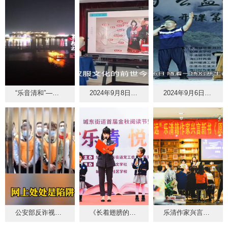
“乐音清和”——庆国庆•清和游园雅集
2024年9月8日下午，《汉服文化的前世今生》主题讲座在乐清举行
2024年9月6日，“芙蓉秋韵”公益诵读会在芙蓉海口文化礼堂举行
公安部反诈视频 来自电信诈骗嫌疑人的“灵魂八问”
《长着翅膀的彩虹糖》作者：张小慰 朗诵者：张小慰 方宣颖 李涵
乐清作家兴言《原上草》新书分享会