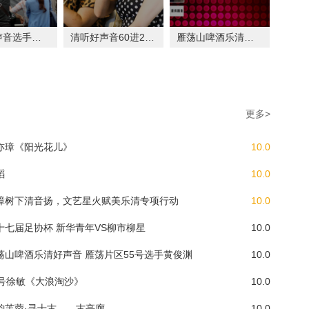
乐清好声音选手瓯江音乐节专场演出
清听好声音60进20奕童组晋级视频
雁荡山啤酒乐清好声音 雁荡片区44号选手王浩凯
更多>
亦璋《阳光花儿》
10.0
蹈
10.0
樟树下清音扬，文艺星火赋美乐清专项行动
10.0
十七届足协杯 新华青年VS柳市柳星
10.0
荡山啤酒乐清好声音 雁荡片区55号选手黄俊渊
10.0
2号徐敏《大浪淘沙》
10.0
韵芙蓉·寻十古——古亭廊
10.0