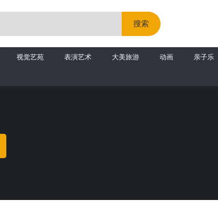
2强
搜索
orn this way》乐清好声音12强
视觉艺苑
表演艺术
大美旅游
动画
亲子乐
年代：
2019
分类：
戴冰心
Bornthisway
导演：