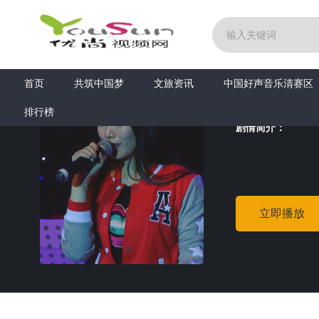
首页
>音乐与舞蹈
>戴冰心《Born this way》乐清好声音1
戴冰心《B
首页
共筑中国梦
文旅资讯
中国好声音乐清赛区
地区：
大陆
排行榜
剧情简介：
立即播放