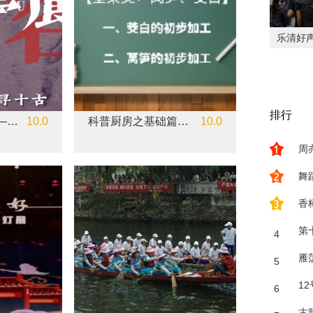
排行
古韵芙蓉·寻十古——古亭廊
10.0
科普厨房之基础篇&蔬菜的初步加工
10.0
周
舞
香
第
4
雁
5
1
6
古