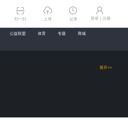
登录
|
注册
扫一扫
上传
记录
10.0
分享
收藏
公益联盟
体育
专题
商城
主演：